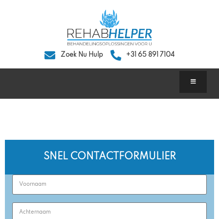
Zoek Nu Hulp
+31 65 891 7104
Afkickkliniek Den Haag
SNEL CONTACTFORMULIER
First
Name
(Required)
Last
Name
(Required)