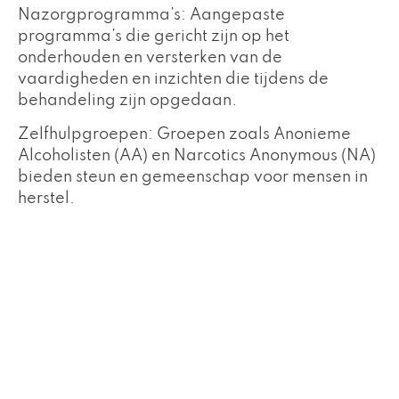
Nazorgprogramma’s: Aangepaste
programma’s die gericht zijn op het
onderhouden en versterken van de
vaardigheden en inzichten die tijdens de
behandeling zijn opgedaan.
Zelfhulpgroepen: Groepen zoals Anonieme
Alcoholisten (AA) en Narcotics Anonymous (NA)
bieden steun en gemeenschap voor mensen in
herstel.
Ben je klaar om aan je reis te beginnen?
Het ontdekken van het perfecte
behandelcentrum houdt in dat u het ideale, op
maat gemaakte behandelprogramma