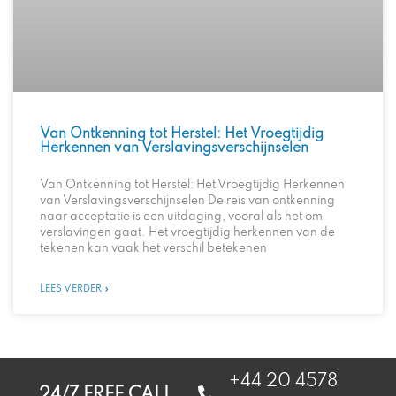
Van Ontkenning tot Herstel: Het Vroegtijdig
Herkennen van Verslavingsverschijnselen
Van Ontkenning tot Herstel: Het Vroegtijdig Herkennen
van Verslavingsverschijnselen De reis van ontkenning
naar acceptatie is een uitdaging, vooral als het om
verslavingen gaat. Het vroegtijdig herkennen van de
tekenen kan vaak het verschil betekenen
LEES VERDER »
+44 20 4578
24/7 FREE CALL