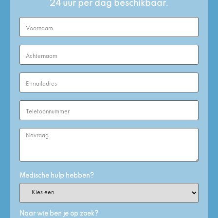
24 uur per dag beschikbaar.
First
Name
(Required)
Last
Name
(Required)
Email
Address
(Required)
Phone
Number
(Required)
Enquiry
Medische hulp hebben?
Naar wie ben je op zoek?