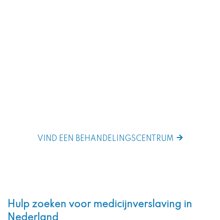
Ben je klaar om aan je reis te beginnen?
Het ontdekken van het perfecte
behandelcentrum houdt in dat u het ideale, op
maat gemaakte behandelprogramma
identificeert dat is afgestemd op uw unieke
omstandigheden. Er is geen pasklare oplossing.
VIND EEN BEHANDELINGSCENTRUM
Hulp zoeken voor medicijnverslaving in
Nederland