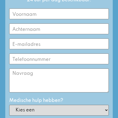
24 uur per dag beschikbaar.
First
Name
(Required)
Last
Name
(Required)
Email
Address
(Required)
Phone
Number
(Required)
Enquiry
Medische hulp hebben?