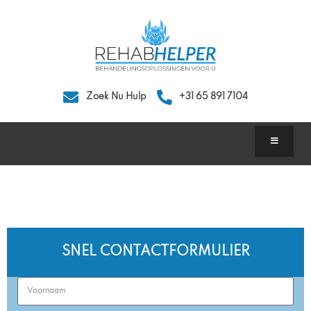
Zoek Nu Hulp
+31 65 891 7104
Medicijnverslaving in Nederland
SNEL CONTACTFORMULIER
First
Name
(Required)