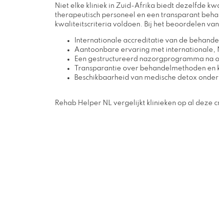
Niet elke kliniek in Zuid-Afrika biedt dezelfde k
therapeutisch personeel en een transparant beha
kwaliteitscriteria voldoen. Bij het beoordelen v
Internationale accreditatie van de behandel
Aantoonbare ervaring met internationale, 
Een gestructureerd nazorgprogramma na o
Transparantie over behandelmethoden en 
Beschikbaarheid van medische detox onder 
Rehab Helper NL vergelijkt klinieken op al deze cri
Het ontdekken van het perfecte behandelcentr