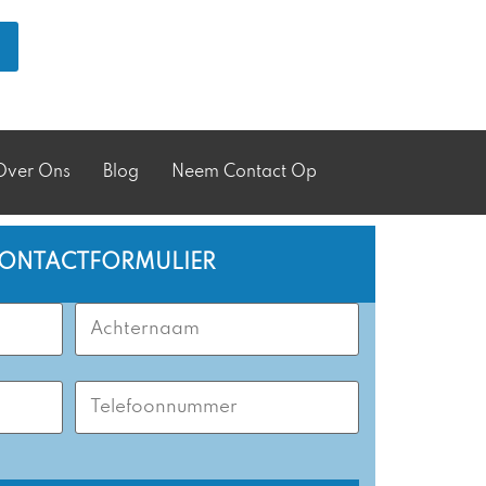
Over Ons
Blog
Neem Contact Op
CONTACTFORMULIER
Last
Name
(Required)
Phone
Number
(Required)