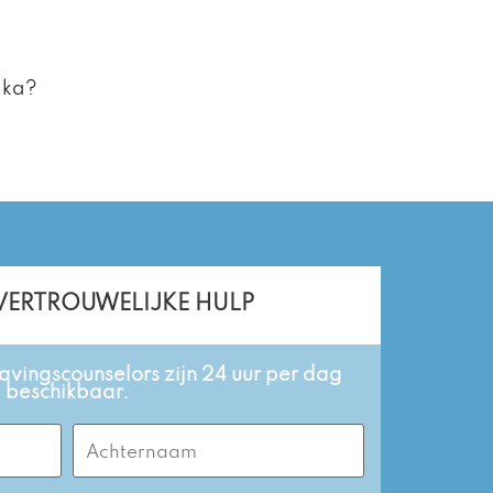
ika?
 VERTROUWELIJKE HULP
vingscounselors zijn 24 uur per dag
beschikbaar.
Last
Name
(Required)