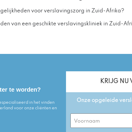
gelijkheden voor verslavingszorg in Zuid-Afrika?
den van een geschikte verslavingskliniek in Zuid-Afr
KRIJG NU
ter te worden?
Onze opgeleide versla
specialiseerd in het vinden
erland voor onze cliënten en
First
Name
(Required)