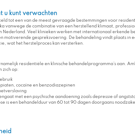
at u kunt verwachten
kkeld tot een van de meest gevraagde bestemmingen voor resident
ika vanwege de combinatie van een herstellend klimaat, professio
n in Nederland. Veel klinieken werken met internationaal erkende
n motiverende gespreksvoering. De behandeling vindt plaats in e
atie, wat het herstelproces kan versterken.
namelijk residentiële en klinische behandelprogramma’s aan. Ambu
n zich op:
ebruik
opiaten, cocaïne en benzodiazepinen
netverslaving
ngaat met een psychische aandoening zoals depressie of angstst
e is een behandelduur van 60 tot 90 dagen doorgaans noodzakel
heid