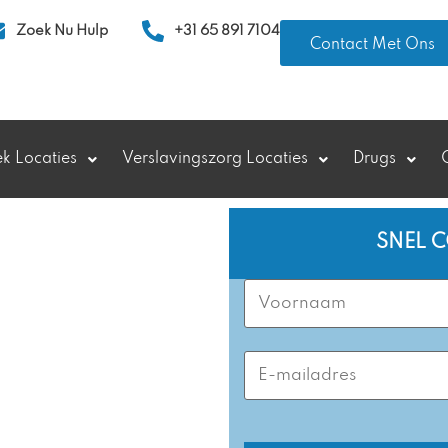
Zoek Nu Hulp
+31 65 891 7104
Contact Met Ons
ek Locaties
Verslavingszorg Locaties
Drugs
SNEL 
First
Name
(Required)
d-Afrika
Email
Address
(Required)