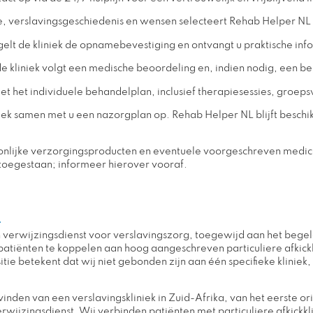
ie, verslavingsgeschiedenis en wensen selecteert Rehab Helper NL 
gelt de kliniek de opnamebevestiging en ontvangt u praktische in
de kliniek volgt een medische beoordeling en, indien nodig, een b
et het individuele behandelplan, inclusief therapiesessies, groep
iniek samen met u een nazorgplan op. Rehab Helper NL blijft besch
oonlijke verzorgingsproducten en eventuele voorgeschreven medica
 toegestaan; informeer hierover vooraf.
L
 verwijzingsdienst voor verslavingszorg, toegewijd aan het bege
atiënten te koppelen aan hoog aangeschreven particuliere afkickk
e betekent dat wij niet gebonden zijn aan één specifieke kliniek, 
inden van een verslavingskliniek in Zuid-Afrika, van het eerste o
rwijzingsdienst. Wij verbinden patiënten met particuliere afkickk