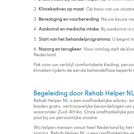
2.
Kliniekadvies op maat
: Op basis van uw situat
3.
Bevestiging en voorbereiding
: Na uw keuze re
4.
Aankomst en medische intake:
Bij aankomst in 
5.
Start van het behandelprogramma:
U begint m
6.
Nazorg en terugkeer:
Voor ontslag stelt de kl
Nederland.
Pak voor uw verblijf comfortabele kleding, pers
klinieken tijdens de eerste behandelfase beperkt
Begeleiding door Rehab Helper N
Rehab Helper NL is een onafhankelijke advies- en
bieden gratis, vertrouwelijke beoordelingen om p
waaronder Zuid-Afrika. Onze onafhankelijke positi
past bij uw persoonlijke situatie.
Wij helpen mensen vanuit heel Nederland bij het v
nazorg. Rehab Helper NL is een onafhankelijke ve