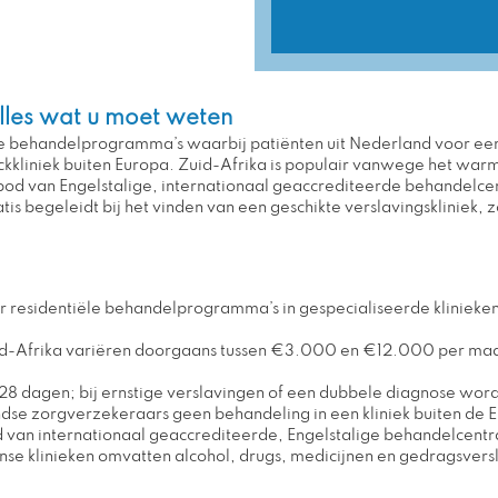
Alles wat u moet weten
ële behandelprogramma’s waarbij patiënten uit Nederland voor ee
liniek buiten Europa. Zuid-Afrika is populair vanwege het warme 
bod van Engelstalige, internationaal geaccrediteerde behandelcen
s begeleidt bij het vinden van een geschikte verslavingskliniek, z
aar residentiële behandelprogramma’s in gespecialiseerde kliniek
uid-Afrika variëren doorgaans tussen €3.000 en €12.000 per maand
8 dagen; bij ernstige verslavingen of een dubbele diagnose wor
se zorgverzekeraars geen behandeling in een kliniek buiten de 
d van internationaal geaccrediteerde, Engelstalige behandelcent
nse klinieken omvatten alcohol, drugs, medicijnen en gedragsvers