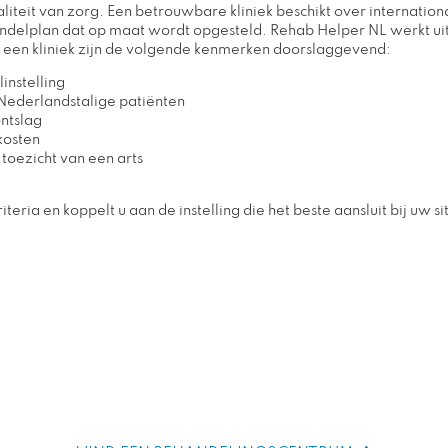
waliteit van zorg. Een betrouwbare kliniek beschikt over internatio
ndelplan dat op maat wordt opgesteld. Rehab Helper NL werkt uit
an een kliniek zijn de volgende kenmerken doorslaggevend:
instelling
Nederlandstalige patiënten
ntslag
kosten
toezicht van een arts
teria en koppelt u aan de instelling die het beste aansluit bij uw s
Ben je klaar om aan je reis te beginnen?
um houdt in dat u het ideale, op maat gemaakte behandelprogramm
omstandigheden. Er is geen pasklare oplossing.