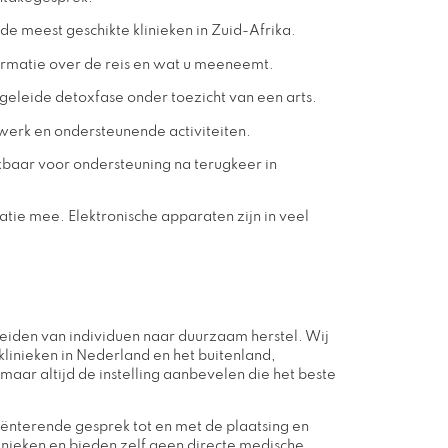
de meest geschikte klinieken in Zuid-Afrika.
formatie over de reis en wat u meeneemt.
egeleide detoxfase onder toezicht van een arts.
swerk en ondersteunende activiteiten.
ikbaar voor ondersteuning na terugkeer in
tie mee. Elektronische apparaten zijn in veel
leiden van individuen naar duurzaam herstel. Wij
linieken in Nederland en het buitenland,
maar altijd de instelling aanbevelen die het beste
riënterende gesprek tot en met de plaatsing en
linieken en bieden zelf geen directe medische