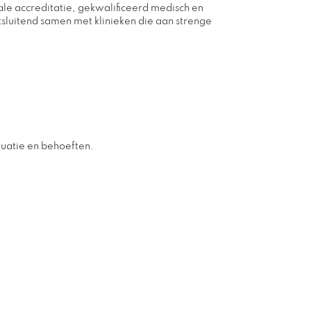
nale accreditatie, gekwalificeerd medisch en
sluitend samen met klinieken die aan strenge
ituatie en behoeften.
a identificeert dat is afgestemd op uw unieke