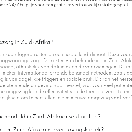
ze 24/7 hulplijn voor een gratis en vertrouwelijk intakegesprek.
szorg in Zuid-Afrika?
en zoals lagere kosten en een herstellend klimaat. Deze voor
oogwaardige zorg. De kosten van behandeling in Zuid-Afrika
nd, afhankelijk van de kliniek en de voorzieningen. Dit maa
linieken internationaal erkende behandelmethoden, zoals d
 is van dagelijkse triggers en sociale druk. Dit kan het her
ersteunende omgeving voor herstel, wat voor veel patiënten 
e omgeving kan de effectiviteit van de therapie verbeteren
ogelijkheid om te herstellen in een nieuwe omgeving vaak ver
ehandeld in Zuid-Afrikaanse klinieken?
een Zuid-Afrikaanse verslavingskliniek?