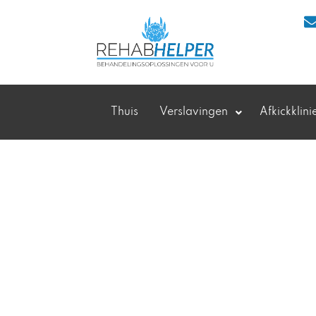
Thuis
Verslavingen
Afkickklini
Verslavingszorg Zui