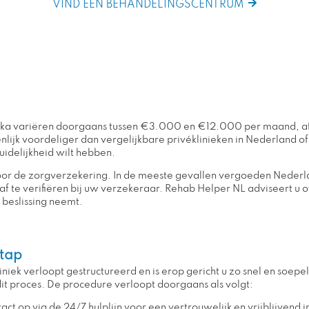
VIND EEN BEHANDELINGSCENTRUM
frika variëren doorgaans tussen €3.000 en €12.000 per maand, afh
enlijk voordeliger dan vergelijkbare privéklinieken in Nederland o
uidelijkheid wilt hebben.
door de zorgverzekering. In de meeste gevallen vergoeden Neder
raf te verifiëren bij uw verzekeraar. Rehab Helper NL adviseert u o
n beslissing neemt.
tap
iek verloopt gestructureerd en is erop gericht u zo snel en soepe
it proces. De procedure verloopt doorgaans als volgt:
act op via de 24/7 hulplijn voor een vertrouwelijk en vrijblijvend 