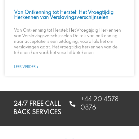
Van Ontkenning tot Herstel: Het Vroegtijdig
Herkennen van Verslavingsverschijnselen
Van Ontkenning tot Herstel: Het Vroegtijdig Herkennen
van Verslavingsverschijnselen De reis van ontkenning
naar acceptatie is een uitdaging, vooral als het om
verslavingen gaat. Het vroegtijdig herkennen van de
tekenen kan vaak het verschil betekenen
LEES VERDER »
+44 20 4578
24/7 FREE CALL
0876
BACK SERVICES