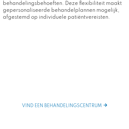
behandelingsbehoeften. Deze flexibiliteit maakt
gepersonaliseerde behandelplannen mogelijk,
afgestemd op individuele patiëntvereisten.
Ben je klaar om aan je reis te beginnen?
Het ontdekken van het perfecte
behandelcentrum houdt in dat u het ideale, op
maat gemaakte behandelprogramma
identificeert dat is afgestemd op uw unieke
omstandigheden. Er is geen pasklare oplossing.
VIND EEN BEHANDELINGSCENTRUM