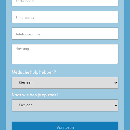
(Required)
Email
Address
(Required)
Phone
Number
(Required)
Enquiry
Medische hulp hebben?
Naar wie ben je op zoek?