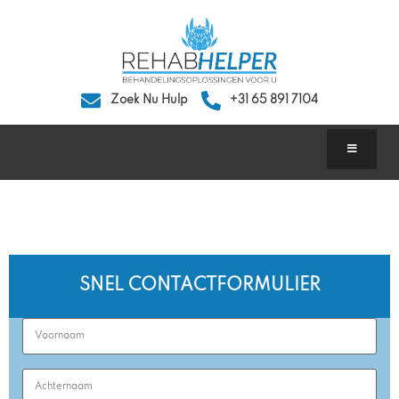
Zoek Nu Hulp
+31 65 891 7104
Tramadol
SNEL CONTACTFORMULIER
First
Name
(Required)
Last
Name
(Required)