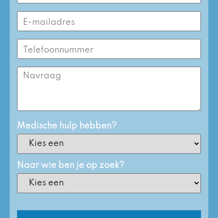
(Required)
Email
Address
(Required)
Phone
Number
(Required)
Enquiry
Medische hulp hebben?
Naar wie ben je op zoek?