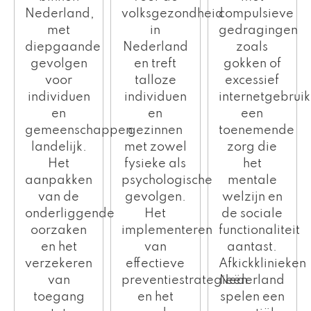
Nederland,
compulsieve
volksgezondheid
met
gedragingen
in
diepgaande
zoals
Nederland
gevolgen
gokken of
en treft
voor
excessief
talloze
individuen
internetgebruik
individuen
en
een
en
gemeenschappen
toenemende
gezinnen
landelijk.
zorg die
met zowel
Het
het
fysieke als
aanpakken
mentale
psychologische
van de
welzijn en
gevolgen.
onderliggende
de sociale
Het
oorzaken
functionaliteit
implementeren
en het
aantast.
van
verzekeren
Afkickklinieken
effectieve
van
Nederland
preventiestrategieën
toegang
spelen een
en het