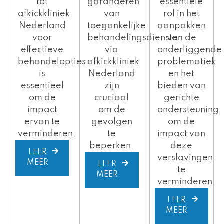
tot
essentiële
garanderen
afkickkliniek
rol in het
van
Nederland
aanpakken
toegankelijke
voor
van de
behandelingsdiensten
effectieve
onderliggende
via
behandelopties
problematiek
afkickkliniek
is
en het
Nederland
essentieel
bieden van
zijn
om de
gerichte
cruciaal
impact
ondersteuning
om de
ervan te
om de
gevolgen
verminderen.
impact van
te
deze
beperken.
LEER
verslavingen
MEER
LEER
te
MEER
verminderen.
LEER
MEER