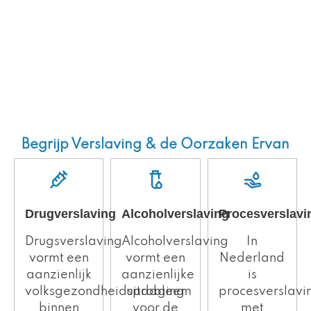
Begrijp Verslaving & de Oorzaken Ervan
Drugverslaving
Procesverslavi
Alcoholverslaving
Drugsverslaving
In
Alcoholverslaving
vormt een
Nederland
vormt een
aanzienlijk
is
aanzienlijke
volksgezondheidsprobleem
procesverslavi
uitdaging
binnen
met
voor de