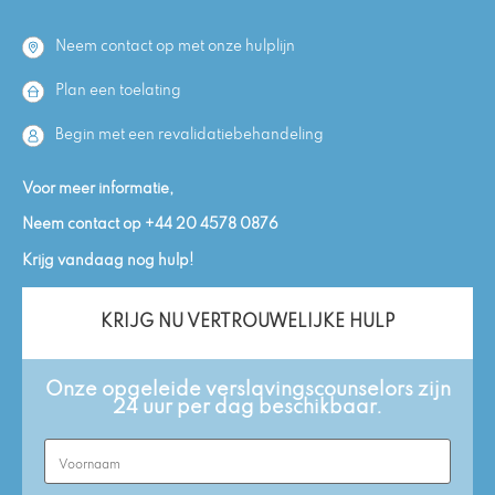
Neem contact op met onze hulplijn
Plan een toelating
Begin met een revalidatiebehandeling
Voor meer informatie,
Neem contact op
+44 20 4578 0876
Krijg vandaag nog hulp!
KRIJG NU VERTROUWELIJKE HULP
Onze opgeleide verslavingscounselors zijn
24 uur per dag beschikbaar.
First
Name
(Required)