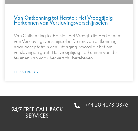
Van Ontkenning tot Herstel: Het Vroegtijdig
Herkennen van Verslavingsverschijnselen
Van Ontkenning tot Herstel: Het Vroegtijdig Herkennen
van Verslavingsverschijnselen De reis van ontkenning
naar acceptatie is een uitdaging, vooral als het om
verslavingen gaat. Het vroegtijdig herkennen van de
tekenen kan vaak het verschil betekenen
LEES VERDER »
+44 20 4578 0876
24/7 FREE CALL BACK
SERVICES