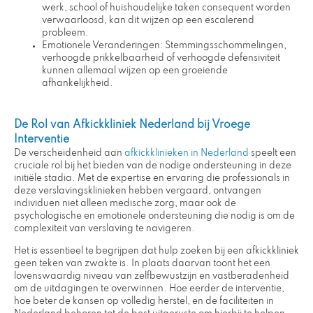
werk, school of huishoudelijke taken consequent worden
verwaarloosd, kan dit wijzen op een escalerend
probleem.
Emotionele Veranderingen: Stemmingsschommelingen,
verhoogde prikkelbaarheid of verhoogde defensiviteit
kunnen allemaal wijzen op een groeiende
afhankelijkheid.
De Rol van Afkickkliniek Nederland bij Vroege
Interventie
De verscheidenheid aan
afkickklinieken in Nederland
speelt een
cruciale rol bij het bieden van de nodige ondersteuning in deze
initiële stadia. Met de expertise en ervaring die professionals in
deze verslavingsklinieken hebben vergaard, ontvangen
individuen niet alleen medische zorg, maar ook de
psychologische en emotionele ondersteuning die nodig is om de
complexiteit van verslaving te navigeren.
Het is essentieel te begrijpen dat hulp zoeken bij een afkickkliniek
geen teken van zwakte is. In plaats daarvan toont het een
lovenswaardig niveau van zelfbewustzijn en vastberadenheid
om de uitdagingen te overwinnen. Hoe eerder de interventie,
hoe beter de kansen op volledig herstel, en de faciliteiten in