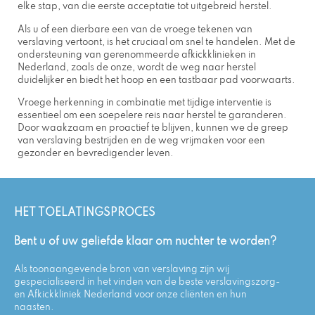
elke stap, van die eerste acceptatie tot uitgebreid herstel.
Als u of een dierbare een van de vroege tekenen van
verslaving vertoont, is het cruciaal om snel te handelen. Met de
ondersteuning van gerenommeerde afkickklinieken in
Nederland, zoals de onze, wordt de weg naar herstel
duidelijker en biedt het hoop en een tastbaar pad voorwaarts.
Vroege herkenning in combinatie met tijdige interventie is
essentieel om een soepelere reis naar herstel te garanderen.
Door waakzaam en proactief te blijven, kunnen we de greep
van verslaving bestrijden en de weg vrijmaken voor een
gezonder en bevredigender leven.
HET TOELATINGSPROCES
Bent u of uw geliefde klaar om nuchter te worden?
Als toonaangevende bron van verslaving zijn wij
gespecialiseerd in het vinden van de beste verslavingszorg-
en Afkickkliniek Nederland voor onze cliënten en hun
naasten.