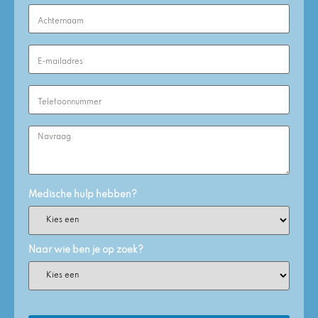
Last
Name
(Required)
Email
Address
(Required)
Phone
Number
(Required)
Enquiry
Medische hulp hebben?
Naar wie ben je op zoek?